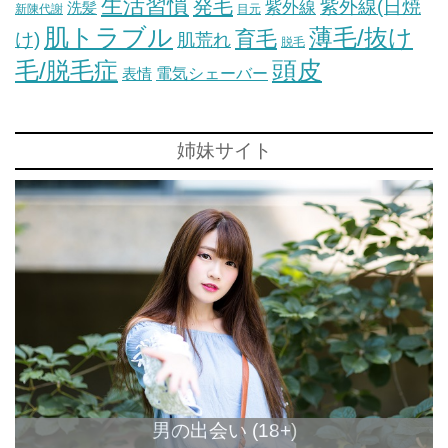
生活習慣
発毛
紫外線(日焼
紫外線
洗髪
新陳代謝
目元
肌トラブル
薄毛/抜け
育毛
け)
肌荒れ
脱毛
毛/脱毛症
頭皮
電気シェーバー
表情
姉妹サイト
男の出会い (18+)