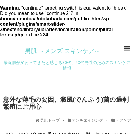
Warning
: "continue" targeting switch is equivalent to "break".
Did you mean to use "continue 2"? in
/home/remotosa/otokohada.com/public_html/wp-
content/plugins/smart-slider-
3/nextend/library/libraries/localization/pomo/plural-
forms.php
on line
224
男肌 ～メンズ スキンケア～
最近肌が変わってきたと感じる30代、40代男性のためのスキンケア
情報
意外な薄毛の要因、澱風(でんぷう)菌の過剰
繁殖にご用心
男肌トップ
アンチエイジング
ヘアケア