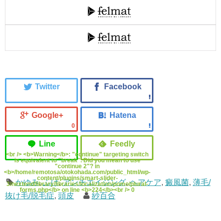
0
<br /> <b>Warning</b>: "continue" targeting switch
is equivalent to "break". Did you mean to use
"continue 2"? in
<b>/home/remotosa/otokohada.com/public_html/wp-
content/plugins/smart-slider-
かゆみ
,
ふけ
,
アンチエイジング
,
ヘアケア
,
癜風菌
,
薄毛/
3/nextend/library/libraries/localization/pomo/plural-
forms.php</b> on line <b>224</b><br /> 0
抜け毛/脱毛症
,
頭皮
紗百合