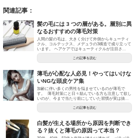
関連記事：
髪の毛には 3 つの層がある。層別に異
なるおすすめの薄毛対策
人間の髪の毛は、大きく分けて外側からキューティ
クル、コルテックス、メデュラの3構造で成り立って
います。 ヘアケアではキューティクルが注目さ...
この記事を読む
薄毛が心配な人必見！やってはいけな
いNGな頭皮ケア集
加齢に伴い多くの男性を悩ませているのが薄毛で
す。 薄毛対策にと日々励んでいる方も注意して欲し
いのが、今まで当たり前にしていた習慣が実は抜...
この記事を読む
白髪が生える場所から原因を判断でき
る？抜くと薄毛の原因って本当？