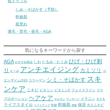
肌トラブル
しみ・そばかす（予防）
乾燥肌
肌荒れ
薄毛・育毛・発毛・AGA
気になるキーワードから探す
ひげ・ひげ剃
AGA
しわ
たるみ・むくみ
おすすめ商品
アンチエイジング
り
カミソリ
コ
むくみ
スキ
シミ・そばかす
エンザイムQ10
コラーゲン
ンケア
ニキビ
ビタミン
ビタミンC
フェイスライン
フケ
ヘアケア
メラニン
プロポーション
モテる
ホルモン
マッサージ
ライフスタイル
乾燥肌
保湿
大人ニキビ
乾燥
リフトアップ
便秘