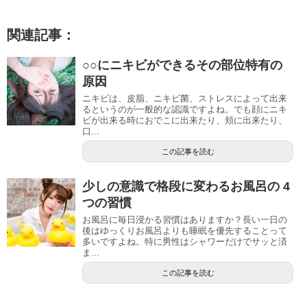
関連記事：
○○にニキビができるその部位特有の
原因
ニキビは、皮脂、ニキビ菌、ストレスによって出来
るというのが一般的な認識ですよね。でも顔にニキ
ビが出来る時におでこに出来たり、頬に出来たり、
口...
この記事を読む
少しの意識で格段に変わるお風呂の 4
つの習慣
お風呂に毎日浸かる習慣はありますか？長い一日の
後はゆっくりお風呂よりも睡眠を優先することって
多いですよね。特に男性はシャワーだけでサッと済
ま...
この記事を読む