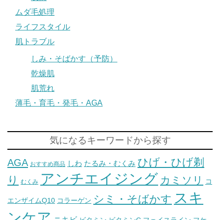
ムダ毛処理
ライフスタイル
肌トラブル
しみ・そばかす（予防）
乾燥肌
肌荒れ
薄毛・育毛・発毛・AGA
気になるキーワードから探す
ひげ・ひげ剃
AGA
しわ
たるみ・むくみ
おすすめ商品
アンチエイジング
り
カミソリ
コ
むくみ
スキ
シミ・そばかす
エンザイムQ10
コラーゲン
ンケア
ニキビ