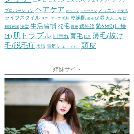
ビタミン
ビタミンC
フェイスライン
フケ
ヘアケア
メラニン
プロポーション
モテる
ホルモン
マッサージ
ライフスタイル
乾燥肌
保湿
大人ニキビ
乾燥
リフトアップ
便秘
生活習慣
発毛
紫外線(日焼
紫外線
洗髪
新陳代謝
目元
肌トラブル
薄毛/抜け
育毛
け)
肌荒れ
脱毛
毛/脱毛症
頭皮
電気シェーバー
表情
姉妹サイト