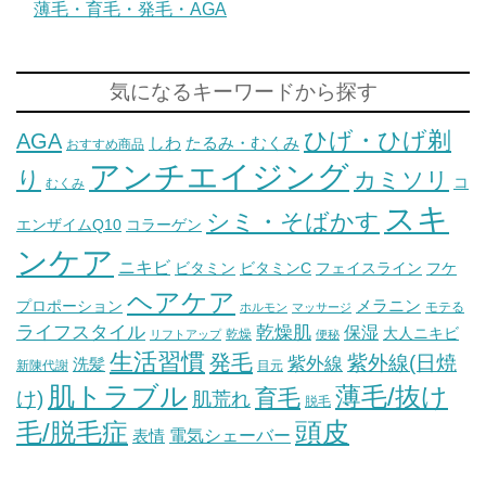
薄毛・育毛・発毛・AGA
気になるキーワードから探す
ひげ・ひげ剃
AGA
しわ
たるみ・むくみ
おすすめ商品
アンチエイジング
り
カミソリ
コ
むくみ
スキ
シミ・そばかす
エンザイムQ10
コラーゲン
ンケア
ニキビ
ビタミン
ビタミンC
フェイスライン
フケ
ヘアケア
メラニン
プロポーション
モテる
ホルモン
マッサージ
ライフスタイル
乾燥肌
保湿
大人ニキビ
乾燥
リフトアップ
便秘
生活習慣
発毛
紫外線(日焼
紫外線
洗髪
新陳代謝
目元
肌トラブル
薄毛/抜け
育毛
け)
肌荒れ
脱毛
毛/脱毛症
頭皮
電気シェーバー
表情