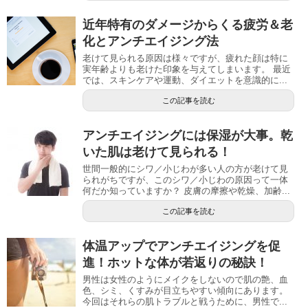
近年特有のダメージからくる疲労＆老
化とアンチエイジング法
老けて見られる原因は様々ですが、疲れた顔は特に
実年齢よりも老けた印象を与えてしまいます。 最近
では、スキンケアや運動、ダイエットを意識的に...
この記事を読む
アンチエイジングには保湿が大事。乾
いた肌は老けて見られる！
世間一般的にシワ／小じわが多い人の方が老けて見
られがちですが、このシワ／小じわの原因って一体
何だか知っていますか？ 皮膚の摩擦や乾燥、加齢...
この記事を読む
体温アップでアンチエイジングを促
進！ホットな体が若返りの秘訣！
男性は女性のようにメイクをしないので肌の艶、血
色、シミ、くすみが目立ちやすい傾向にあります。
今回はそれらの肌トラブルと戦うために、男性で...