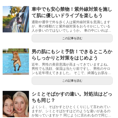
車中でも安心禁物！紫外線対策を施し
て肌に優しいドライブを楽しもう
通勤や通学で外を歩く人は紫外線対策を意識します
が、車の移動だと紫外線対策をおろそかにしている
人が多いのではないでしょうか。 車の中にいれば...
この記事を読む
男の肌にもシミ予防！できるところか
らしっかりと対策をはじめよう
近年、男性の美容意識が高まってきていますよね。
男性でも洗顔、保湿は当たり前ですし、男性のサロ
ンも近年増えてきました。 そこで、綺麗なお肌を...
この記事を読む
シミとそばかすの違い。対処法はどっ
ちも同じ？
よくシミ、そばかすとひとくくりにして言われてい
ますが、シミとそばかすはどのような違いがあるの
か知っていますか？ 同じように言われるので同じ...