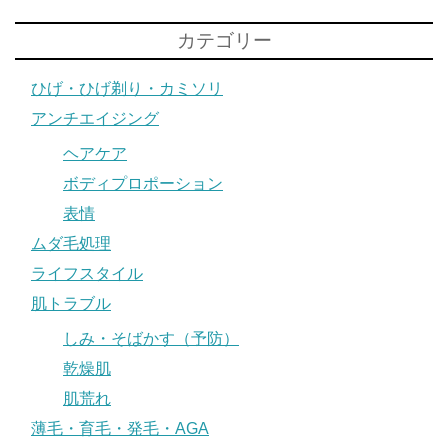
カテゴリー
ひげ・ひげ剃り・カミソリ
アンチエイジング
ヘアケア
ボディプロポーション
表情
ムダ毛処理
ライフスタイル
肌トラブル
しみ・そばかす（予防）
乾燥肌
肌荒れ
薄毛・育毛・発毛・AGA