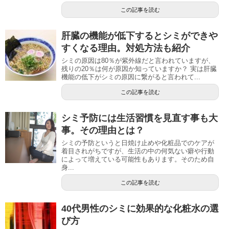
この記事を読む
肝臓の機能が低下するとシミができや
すくなる理由。対処方法も紹介
シミの原因は80％が紫外線だと言われていますが、
残りの20％は何が原因か知っていますか？ 実は肝臓
機能の低下がシミの原因に繋がると言われて...
この記事を読む
シミ予防には生活習慣を見直す事も大
事。その理由とは？
シミの予防というと日焼け止めや化粧品でのケアが
着目されがちですが、生活の中の何気ない癖や行動
によって増えている可能性もあります。そのため自
身...
この記事を読む
40代男性のシミに効果的な化粧水の選
び方