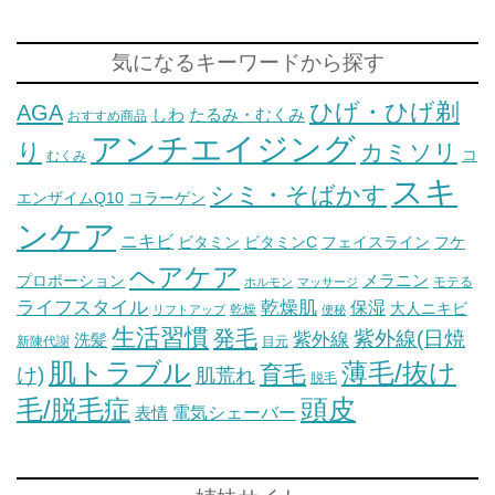
気になるキーワードから探す
ひげ・ひげ剃
AGA
しわ
たるみ・むくみ
おすすめ商品
アンチエイジング
り
カミソリ
コ
むくみ
スキ
シミ・そばかす
エンザイムQ10
コラーゲン
ンケア
ニキビ
ビタミン
ビタミンC
フェイスライン
フケ
ヘアケア
メラニン
プロポーション
モテる
ホルモン
マッサージ
ライフスタイル
乾燥肌
保湿
大人ニキビ
乾燥
リフトアップ
便秘
生活習慣
発毛
紫外線(日焼
紫外線
洗髪
新陳代謝
目元
肌トラブル
薄毛/抜け
育毛
け)
肌荒れ
脱毛
毛/脱毛症
頭皮
電気シェーバー
表情