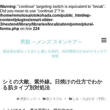
Warning
: "continue" targeting switch is equivalent to "break".
Did you mean to use "continue 2"? in
/home/remotosa/otokohada.com/public_html/wp-
content/plugins/smart-slider-
3/nextend/library/libraries/localization/pomo/plural-
forms.php
on line
224
男肌 ～メンズ スキンケア～
最近肌が変わってきたと感じる30代、40代男性のためのスキンケア
情報
シミの大敵、紫外線。日焼けの仕方でわか
る肌タイプ別対処法
男肌トップ
肌トラブル
しみ・そばかす（予防）