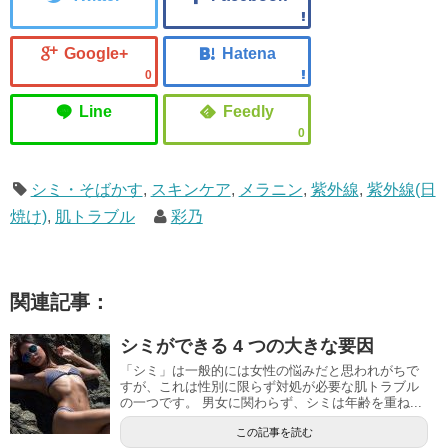
0
0
シミ・そばかす
,
スキンケア
,
メラニン
,
紫外線
,
紫外線(日
焼け)
,
肌トラブル
彩乃
関連記事：
シミができる 4 つの大きな要因
「シミ」は一般的には女性の悩みだと思われがちで
すが、これは性別に限らず対処が必要な肌トラブル
の一つです。 男女に関わらず、シミは年齢を重ね...
この記事を読む