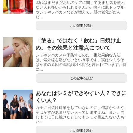
30代はまだまだお肌のケアに関してあまり気を使わ
ない人も多いかもしれませんが、徐々に肌トラブル
やシミやソバカスなどが増えて、肌の老化がだん
だ...
この記事を読む
「塗る」ではなく「飲む」日焼け止
め。その効果と注意点について
シミやソバカスを予防するのに一番効果的な方法
は、紫外線を浴びないという事です。実はシミやそ
ばかすの原因の8割は紫外線だと言われています。特
に...
この記事を読む
あなたはシミができやすい人？できに
くい人？
万全に日焼け対策をしていないのに、何故かシミや
そばかすがあまりない人っていますよね。また、同
じように日に焼けたとしてもシミが目立たない人も
い...
この記事を読む