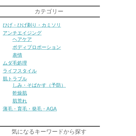
カテゴリー
ひげ・ひげ剃り・カミソリ
アンチエイジング
ヘアケア
ボディプロポーション
表情
ムダ毛処理
ライフスタイル
肌トラブル
しみ・そばかす（予防）
乾燥肌
肌荒れ
薄毛・育毛・発毛・AGA
気になるキーワードから探す