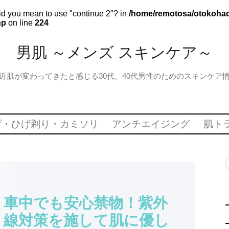
 Did you mean to use "continue 2"? in
/home/remotosa/otokohada
hp
on line
224
男肌 ～メンズ スキンケア～
近肌が変わってきたと感じる30代、40代男性のためのスキンケア
げ・ひげ剃り・カミソリ
アンチエイジング
肌ト
車中でも安心禁物！紫外
線対策を施して肌に優し