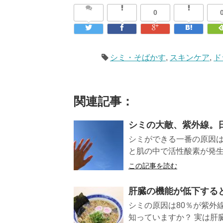
0
シミ・そばかす
,
スキンケア
,
ド
関連記事：
シミの大敵、紫外線。
シミができる一番の原因は
と肌の中で活性酸素が発生
この記事を読む
肝臓の機能が低下する
シミの原因は80％が紫外
知っていますか？ 実は肝