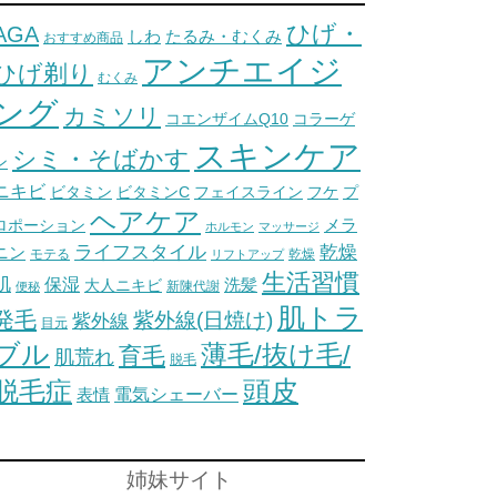
ひげ・
AGA
しわ
たるみ・むくみ
おすすめ商品
アンチエイジ
ひげ剃り
むくみ
ング
カミソリ
コエンザイムQ10
コラーゲ
スキンケア
シミ・そばかす
ン
ニキビ
ビタミン
ビタミンC
フェイスライン
フケ
プ
ヘアケア
メラ
ロポーション
ホルモン
マッサージ
ライフスタイル
乾燥
ニン
モテる
乾燥
リフトアップ
生活習慣
肌
保湿
洗髪
大人ニキビ
新陳代謝
便秘
肌トラ
発毛
紫外線(日焼け)
紫外線
目元
ブル
薄毛/抜け毛/
育毛
肌荒れ
脱毛
脱毛症
頭皮
電気シェーバー
表情
姉妹サイト