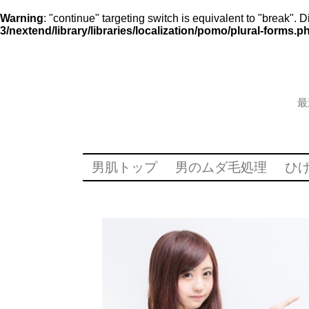
Warning
: "continue" targeting switch is equivalent to "break".
3/nextend/library/libraries/localization/pomo/plural-forms.p
最
男肌トップ
男のムダ毛処理
ひ