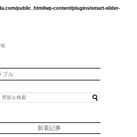
.com/public_html/wp-content/plugins/smart-slider-
情報
ラブル
新着記事