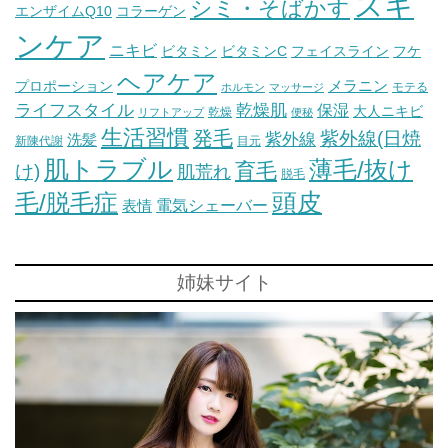
スキ
シミ・そばかす
エンザイムQ10
コラーゲン
ンケア
ニキビ
ビタミン
ビタミンC
フェイスライン
フケ
ヘアケア
メラニン
プロポーション
モテる
ホルモン
マッサージ
ライフスタイル
乾燥肌
保湿
大人ニキビ
乾燥
リフトアップ
便秘
生活習慣
発毛
紫外線(日焼
紫外線
洗髪
新陳代謝
目元
肌トラブル
薄毛/抜け
育毛
け)
肌荒れ
脱毛
毛/脱毛症
頭皮
電気シェーバー
表情
姉妹サイト