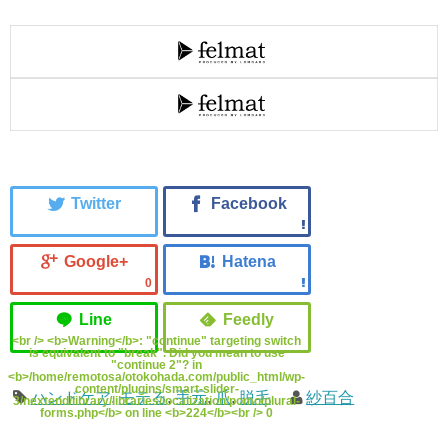
0
<br /> <b>Warning</b>: "continue" targeting switch
is equivalent to "break". Did you mean to use
"continue 2"? in
<b>/home/remotosa/otokohada.com/public_html/wp-
content/plugins/smart-slider-
ハンドケア
,
モテる
,
手元
,
爪
,
脱毛
紗百合
3/nextend/library/libraries/localization/pomo/plural-
forms.php</b> on line <b>224</b><br /> 0