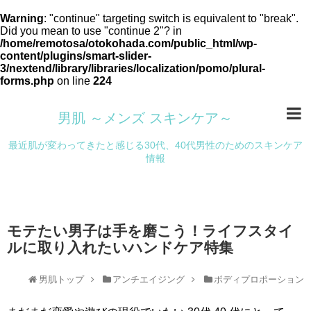
Warning
: "continue" targeting switch is equivalent to "break".
Did you mean to use "continue 2"? in
/home/remotosa/otokohada.com/public_html/wp-
content/plugins/smart-slider-
3/nextend/library/libraries/localization/pomo/plural-
forms.php
on line
224
男肌 ～メンズ スキンケア～
最近肌が変わってきたと感じる30代、40代男性のためのスキンケア
情報
モテたい男子は手を磨こう！ライフスタイ
ルに取り入れたいハンドケア特集
男肌トップ
アンチエイジング
ボディプロポーション