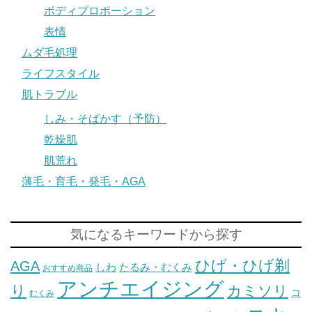
ボディプロポーション
表情
ムダ毛処理
ライフスタイル
肌トラブル
しみ・そばかす（予防）
乾燥肌
肌荒れ
薄毛・育毛・発毛・AGA
気になるキーワードから探す
ひげ・ひげ剃
AGA
しわ
たるみ・むくみ
おすすめ商品
アンチエイジング
り
カミソリ
コ
むくみ