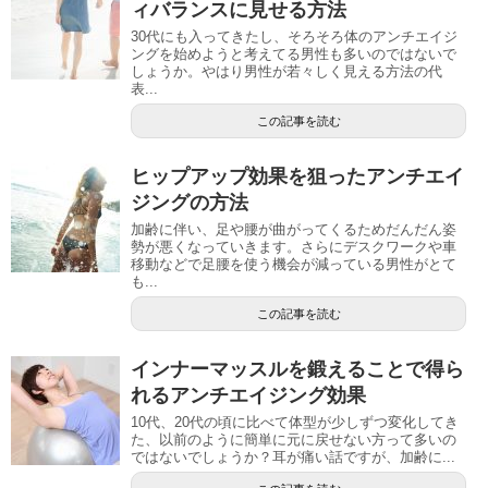
ィバランスに見せる方法
30代にも入ってきたし、そろそろ体のアンチエイジ
ングを始めようと考えてる男性も多いのではないで
しょうか。やはり男性が若々しく見える方法の代
表...
この記事を読む
ヒップアップ効果を狙ったアンチエイ
ジングの方法
加齢に伴い、足や腰が曲がってくるためだんだん姿
勢が悪くなっていきます。さらにデスクワークや車
移動などで足腰を使う機会が減っている男性がとて
も...
この記事を読む
インナーマッスルを鍛えることで得ら
れるアンチエイジング効果
10代、20代の頃に比べて体型が少しずつ変化してき
た、以前のように簡単に元に戻せない方って多いの
ではないでしょうか？耳が痛い話ですが、加齢に...