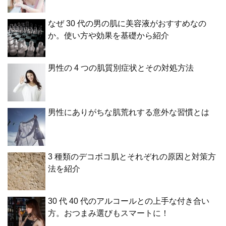
なぜ 30 代の男の肌に美容液がおすすめなの
か。使い方や効果を基礎から紹介
男性の 4 つの肌質別症状とその対処方法
男性にありがちな肌荒れする意外な習慣とは
3 種類のデコボコ肌とそれぞれの原因と対策方
法を紹介
30 代 40 代のアルコールとの上手な付き合い
方。おつまみ選びもスマートに！