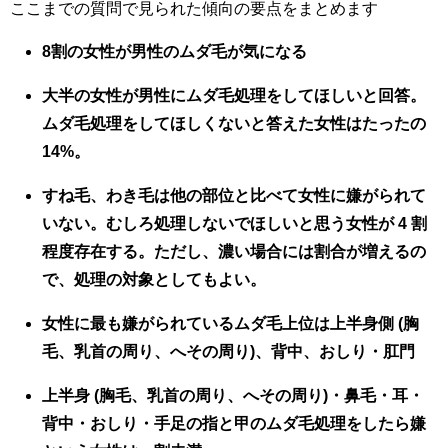
ここまでの質問で見られた傾向の要点をまとめます
8割の女性が男性のムダ毛が気になる
大半の女性が男性にムダ毛処理をしてほしいと回答。
ムダ毛処理をしてほしくないと答えた女性はたったの
14%。
すね毛、わき毛は他の部位と比べて女性に嫌がられて
いない。むしろ処理しないでほしいと思う女性が 4 割
程度存在する。ただし、濃い場合には割合が増えるの
で、処理の対象としてもよい。
女性に最も嫌がられているムダ毛上位は上半身側 (胸
毛、乳首の周り、へその周り)、背中、おしり・肛門
上半身 (胸毛、乳首の周り、へその周り)・鼻毛・耳・
背中・おしり・手足の指と甲のムダ毛処理をしたら嫌