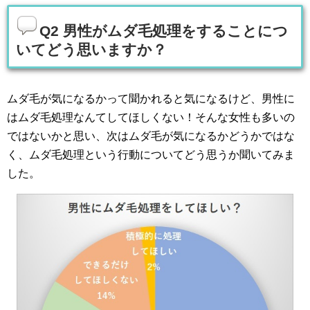
Q2 男性がムダ毛処理をすることにつ
いてどう思いますか？
ムダ毛が気になるかって聞かれると気になるけど、男性に
はムダ毛処理なんてしてほしくない！そんな女性も多いの
ではないかと思い、次はムダ毛が気になるかどうかではな
く、ムダ毛処理という行動についてどう思うか聞いてみま
した。