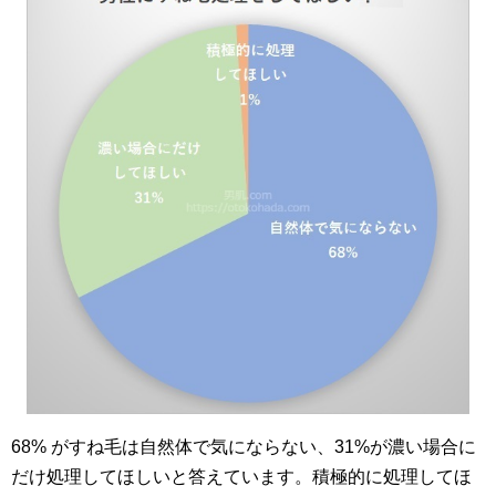
68% がすね毛は自然体で気にならない、31%が濃い場合に
だけ処理してほしいと答えています。積極的に処理してほ