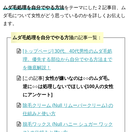
ムダ毛処理を自分でやる方法
をテーマにした 2 記事目、ム
ダ毛について女性がどう思っているのかを詳しくお伝えし
ます。
ムダ毛処理を自分でやる方法
の記事一覧：
[トップページ] 30代、40代男性のムダ毛処
理。優先する部位から自分でやる方法まで
を徹底解説！
[この記事]
女性が嫌いなのは○○のムダ毛。
逆に○○は処理しないでほしい[100人の女性
にアンケート]
除毛クリーム (Null リムーバークリーム) の
仕組みと使い方
脱毛ワックス (Null ハニー シュガー ワック