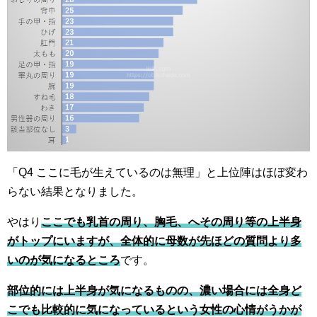
「Q4 ここに毛が生えているのは無理」と上位陣はほぼ変わ
らない結果となりました。
やはり
ここでも乳首の周り、胸毛、へその周り等の上半身
がトップにいますが、全体的に母数が先ほどの質問より多
いのが気になるところ
です。
部位的には上半身が気になるものの、濃い場合には全身ど
こでも比較的に気になっているという女性の心情がうかが