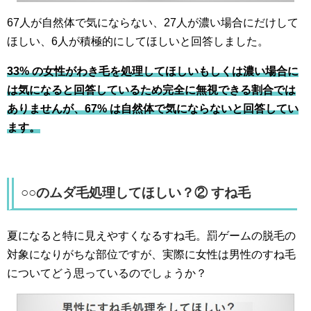
67人が自然体で気にならない、27人が濃い場合にだけして
ほしい、6人が積極的にしてほしいと回答しました。
33% の女性がわき毛を処理してほしいもしくは濃い場合に
は気になると回答しているため完全に無視できる割合では
ありませんが、67% は自然体で気にならないと回答してい
ます。
○○のムダ毛処理してほしい？② すね毛
夏になると特に見えやすくなるすね毛。罰ゲームの脱毛の
対象になりがちな部位ですが、実際に女性は男性のすね毛
についてどう思っているのでしょうか？