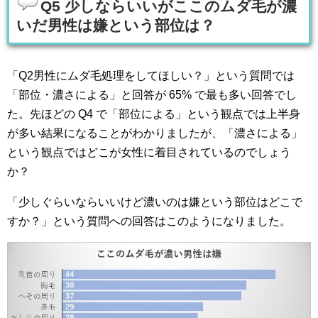
Q5 少しならいいがここのムダ毛が濃
いだ男性は嫌という部位は？
「Q2男性にムダ毛処理をしてほしい？」という質問では
「部位・濃さによる」と回答が 65% で最も多い回答でし
た。先ほどの Q4 で「部位による」という観点では上半身
が多い結果になることがわかりましたが、「濃さによる」
という観点ではどこが女性に着目されているのでしょう
か？
「少しぐらいならいいけど濃いのは嫌という部位はどこで
すか？」という質問への回答はこのようになりました。