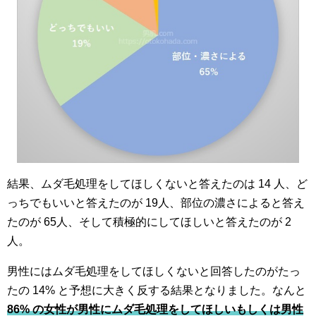
結果、ムダ毛処理をしてほしくないと答えたのは 14 人、ど
っちでもいいと答えたのが 19人、部位の濃さによると答え
たのが 65人、そして積極的にしてほしいと答えたのが 2
人。
男性にはムダ毛処理をしてほしくないと回答したのがたっ
たの 14% と予想に大きく反する結果となりました。なんと
86% の女性が男性にムダ毛処理をしてほしいもしくは男性