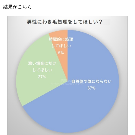
結果がこちら