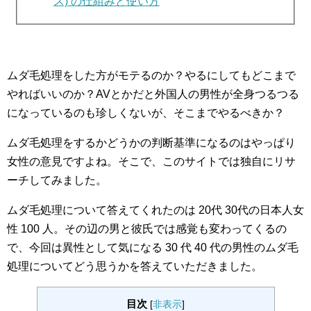
ス) の仕組みと使い方
ムダ毛処理をした方がモテるのか？やるにしてもどこまで
やればいいのか？AVとかだと外国人の男性が全身つるつる
になっているのも珍しくないが、そこまでやるべきか？
ムダ毛処理をするかどうかの判断基準になるのはやっぱり
女性の意見ですよね。そこで、このサイトでは独自にリサ
ーチしてみました。
ムダ毛処理について答えてくれたのは 20代 30代の日本人女
性 100 人。その辺の男と彼氏では感覚も変わってくるの
で、今回は異性として気になる 30 代 40 代の男性のムダ毛
処理についてどう思うかを答えていただきました。
目次
[
非表示
]