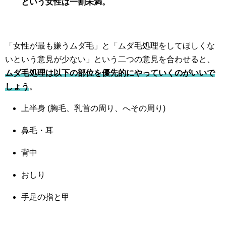
という女性は一割未満。
「女性が最も嫌うムダ毛」と「ムダ毛処理をしてほしくな
いという意見が少ない」という二つの意見を合わせると、
ムダ毛処理は以下の部位を優先的にやっていくのがいいで
しょう
。
上半身 (胸毛、乳首の周り、へその周り)
鼻毛・耳
背中
おしり
手足の指と甲